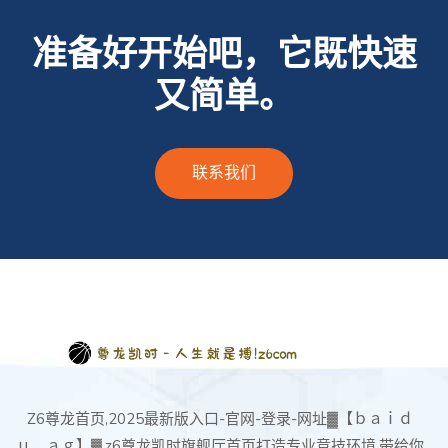
准备好开始吧，它既快速
又简单。
联系我们
Z6尊龙首页,2025最新版入口-官网-登录-网址▓【ｂａｉｄ
ｕ．ａｇ】▓,z6尊龙凯时旗舰厅首页打造专业竞技环境,带给你