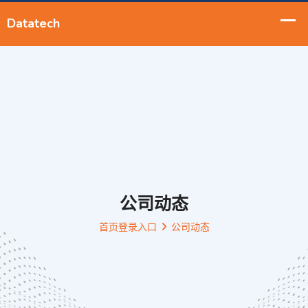
公司动态
首页登录入口
公司动态