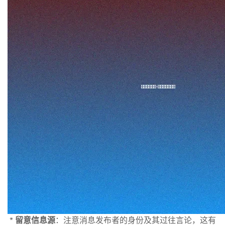
*
留意信息源
：注意消息发布者的身份及其过往言论，这有