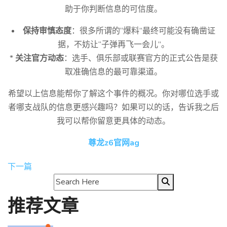
助于你判断信息的可信度。
保持审慎态度
：很多所谓的“爆料”最终可能没有确凿证
据，不妨让“子弹再飞一会儿”。
*
关注官方动态
：选手、俱乐部或联赛官方的正式公告是获
取准确信息的最可靠渠道。
希望以上信息能帮你了解这个事件的概况。你对哪位选手或
者哪支战队的信息更感兴趣吗？如果可以的话，告诉我之后
我可以帮你留意更具体的动态。
尊龙z6官网ag
下一篇
推荐文章