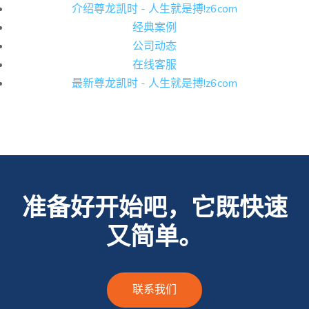
介绍尊龙凯时 - 人生就是搏!z6com
经典案例
公司动态
在线客服
最新尊龙凯时 - 人生就是搏!z6com
准备好开始吧，它既快速
又简单。
联系我们