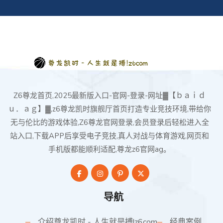
Z6尊龙首页,2025最新版入口-官网-登录-网址▓【ｂａｉｄ
ｕ．ａｇ】▓,z6尊龙凯时旗舰厅首页打造专业竞技环境,带给你
无与伦比的游戏体验,Z6尊龙官网登录,会员登录后轻松进入全
站入口,下载APP后享受电子竞技,真人对战与体育游戏,网页和
手机版都能顺利适配,尊龙z6官网ag。
导航
介绍尊龙凯时 - 人生就是搏!z6com
经典案例