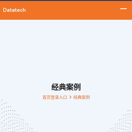
经典案例
首页登录入口
经典案例