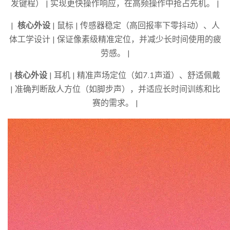
发键程） | 实现更快操作响应，在高频操作中抢占先机。 |
| ️
核心外设
| 鼠标 | 传感器稳定（高回报率下零抖动）、人
体工学设计 | 保证像素级精准定位，并减少长时间使用的疲
劳感。 |
|
核心外设
| 耳机 | 精准声场定位（如7.1声道）、舒适佩戴
| 准确判断敌人方位（如脚步声），并适应长时间训练和比
赛的需求。 |