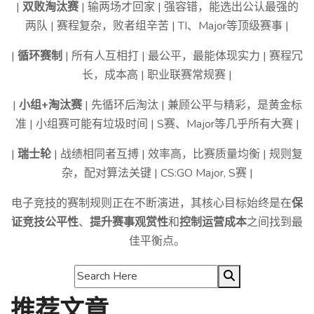
|
双败淘汰赛
| 输两场才回家 | 强容错，能选出公认最强的
两队 | 赛程复杂，败者组辛苦 | TI、Major等顶级赛事 |
|
循环赛制
| 所有人互相打 | 最公平，最能体现实力 | 赛程冗
长，成本高 | 职业联赛常规赛 |
|
小组+淘汰赛
| 先循环后淘汰 | 兼顾公平与精彩，是黄金标
准 | 小组赛可能有垃圾时间 | S赛、Major等几乎所有大赛 |
|
瑞士轮
| 战绩相同者互搏 | 效率高，比赛质量均衡 | 规则复
杂，配对算法关键 | CS:GO Major, S赛 |
电子竞技的赛制规则正在不断演进，其核心目标始终是在
保
证竞技公平性
、
提升赛事观赏性
和
控制运营成本
之间找到最
佳平衡点。
推荐文章