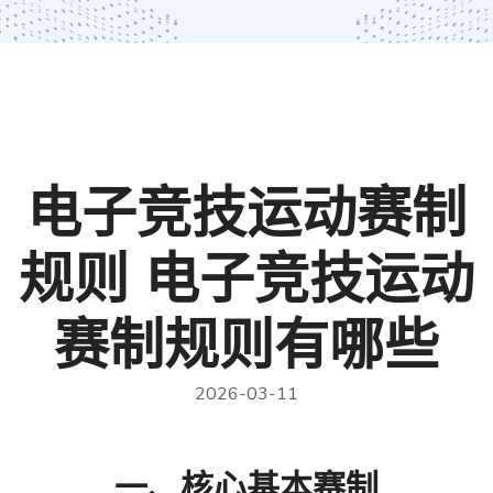
电子竞技运动赛制
规则 电子竞技运动
赛制规则有哪些
2026-03-11
一、核心基本赛制