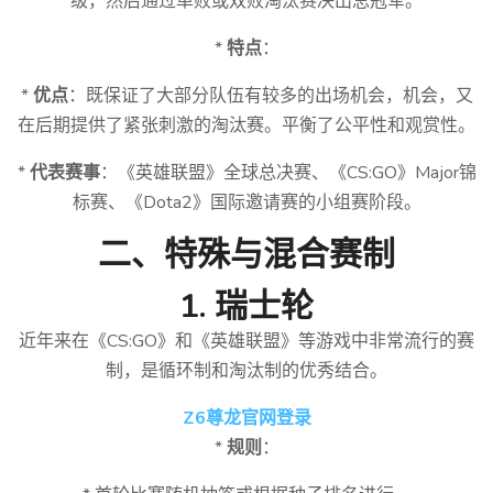
级，然后通过单败或双败淘汰赛决出总冠军。
*
特点
：
*
优点
：既保证了大部分队伍有较多的出场机会，机会，又
在后期提供了紧张刺激的淘汰赛。平衡了公平性和观赏性。
*
代表赛事
：《英雄联盟》全球总决赛、《CS:GO》Major锦
标赛、《Dota2》国际邀请赛的小组赛阶段。
二、特殊与混合赛制
1. 瑞士轮
近年来在《CS:GO》和《英雄联盟》等游戏中非常流行的赛
制，是循环制和淘汰制的优秀结合。
Z6尊龙官网登录
*
规则
：