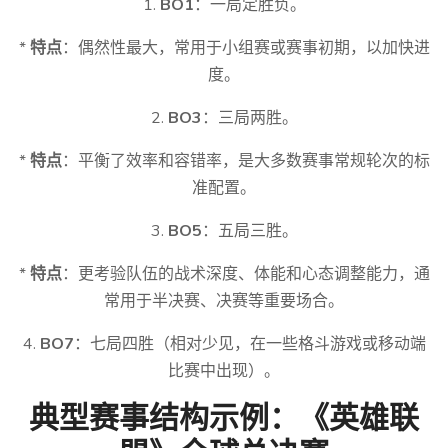
1.
BO1
：一局定胜负。
*
特点
：偶然性最大，常用于小组赛或赛事初期，以加快进
度。
2.
BO3
：三局两胜。
*
特点
：平衡了效率和容错率，是大多数赛事常规轮次的标
准配置。
3.
BO5
：五局三胜。
*
特点
：更考验队伍的战术深度、体能和心态调整能力，通
常用于半决赛、决赛等重要场合。
4.
BO7
：七局四胜（相对少见，在一些格斗游戏或移动端
比赛中出现）。
典型赛事结构示例：《英雄联